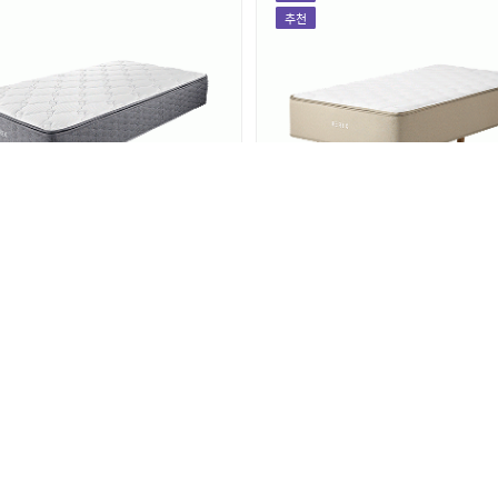
추천
리스] BEREX 더블체인지 매트
[매트리스] 일체형 BEREX 원바
매트리스
S/Q/K)-SL01
CMSS-OB03
렌탈료
44,900
월 렌탈료
32,900
원
원
인기
추천