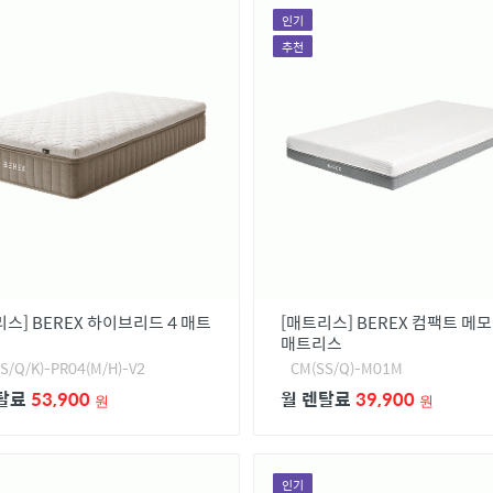
인기
추천
스] BEREX 하이브리드 4 매트
[매트리스] BEREX 컴팩트 메
매트리스
S/Q/K)-PR04(M/H)-V2
CM(SS/Q)-M01M
렌탈료
53,900
월 렌탈료
39,900
원
원
인기