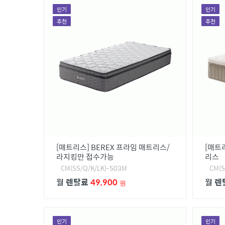
청호나이스
인기
인기
추천
추천
루헨스
종합렌탈/TV,냉장고/냉난방기
[매트리스] BEREX 프라임 매트리스/
[매트리
라지킹만 접수가능
리스
CM(SS/Q/K/LK)-S03M
CM(S
월 렌탈료
49,900
월 
원
인기
인기