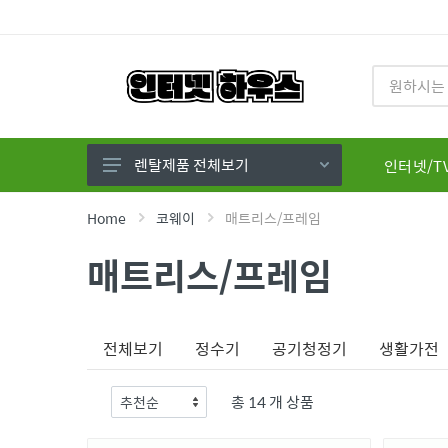
렌탈제품 전체보기
인터넷/T
렌탈 제품전체
Home
코웨이
매트리스/프레임
LG 퓨리케어
매트리스/프레임
SK 매직
코웨이
전체보기
정수기
공기청정기
생활가전
현대큐밍
유버스(현대미래)
총 14 개 상품
쿠쿠