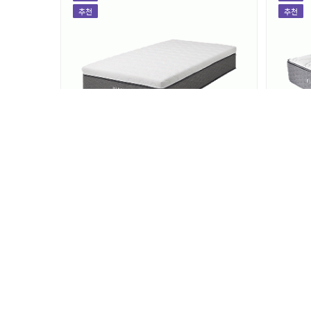
추천
추천
[매트리스] BEREX 하이브리드 3 매트
[매트
리스
리스
CM(SS/Q/K)-PR03
CM(S
월 렌탈료
53,900
월 
원
인기
인기
추천
추천