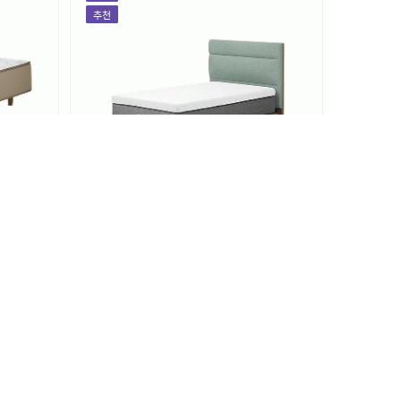
추천
디 2
[프레임] BEREX 마이 프레임 기본형
(플랫/볼륨)
CF(SS/Q/K)-FP01
월 렌탈료
31,900
원
인기
추천