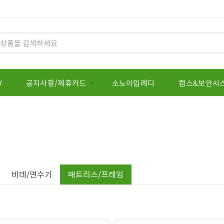
V
공지사항/제휴카드
소노아임레디
캡스&보안시
비데/연수기
매트리스/프레임