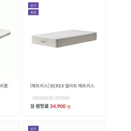
인기
추천
모리폼
[매트리스] BEREX 엘리트 매트리스
CM(S/SS/Q)-ST01EH
월 렌탈료
34,900
원
인기